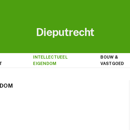
Dieputrecht
&
INTELLECTUEEL
BOUW &
T
EIGENDOM
VASTGOED
NDOM